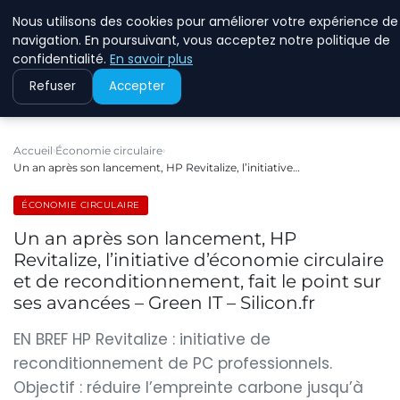
Nous utilisons des cookies pour améliorer votre expérience de
RINKMANCLIMATECHAN
navigation. En poursuivant, vous acceptez notre politique de
confidentialité.
En savoir plus
Refuser
Accepter
Accueil
Économie circulaire
Un an après son lancement, HP Revitalize, l’initiative…
ÉCONOMIE CIRCULAIRE
Un an après son lancement, HP
Revitalize, l’initiative d’économie circulaire
et de reconditionnement, fait le point sur
ses avancées – Green IT – Silicon.fr
EN BREF HP Revitalize : initiative de
reconditionnement de PC professionnels.
Objectif : réduire l’empreinte carbone jusqu’à