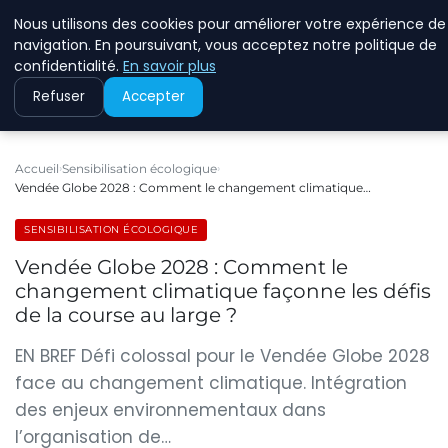
Nous utilisons des cookies pour améliorer votre expérience de
RINKMANCLIMATECHAN
navigation. En poursuivant, vous acceptez notre politique de
confidentialité.
En savoir plus
Refuser
Accepter
Accueil
Sensibilisation écologique
Vendée Globe 2028 : Comment le changement climatique…
SENSIBILISATION ÉCOLOGIQUE
Vendée Globe 2028 : Comment le
changement climatique façonne les défis
de la course au large ?
EN BREF Défi colossal pour le Vendée Globe 2028
face au changement climatique. Intégration
des enjeux environnementaux dans
l’organisation de…