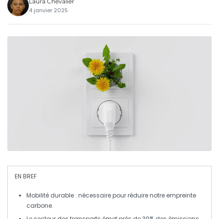
Laura Chevalier
4 janvier 2025
EN BREF
Mobilité durable
: nécessaire pour réduire notre
empreinte
carbone
.
Le secteur des transports émet près de
39%
des
émissions