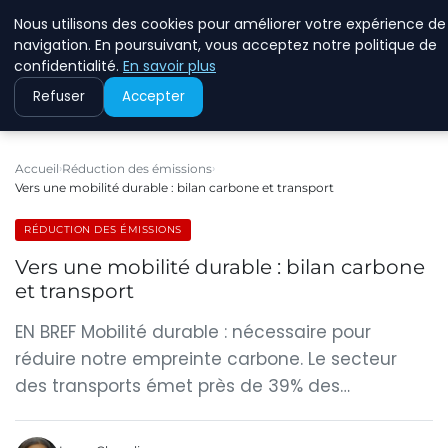
Nous utilisons des cookies pour améliorer votre expérience de
RINKMANCLIMATECHAN
navigation. En poursuivant, vous acceptez notre politique de
confidentialité.
En savoir plus
Refuser
Accepter
Accueil
Réduction des émissions
Vers une mobilité durable : bilan carbone et transport
RÉDUCTION DES ÉMISSIONS
Vers une mobilité durable : bilan carbone
et transport
EN BREF Mobilité durable : nécessaire pour
réduire notre empreinte carbone. Le secteur
des transports émet près de 39% des…