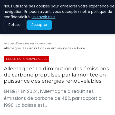
Nous utilisons des cookies pour améliorer votre expérience de
RINKMANCLIMATECHAN
navigation. En poursuivant, vous acceptez notre politique de
confidentialité.
En savoir plus
Refuser
Accepter
Accueil
Énergies renouvelables
Allemagne : La diminution des émissions de carbone…
ÉNERGIES RENOUVELABLES
Allemagne : La diminution des émissions
de carbone propulsée par la montée en
puissance des énergies renouvelables
EN BREF En 2024, l’Allemagne a réduit ses
émissions de carbone de 48% par rapport à
1990. La baisse est…