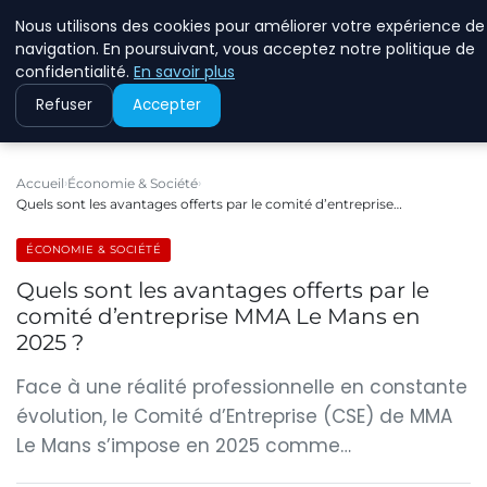
Nous utilisons des cookies pour améliorer votre expérience de
RINKMANCLIMATECHAN
navigation. En poursuivant, vous acceptez notre politique de
confidentialité.
En savoir plus
Refuser
Accepter
Accueil
Économie & Société
Quels sont les avantages offerts par le comité d’entreprise…
ÉCONOMIE & SOCIÉTÉ
Quels sont les avantages offerts par le
comité d’entreprise MMA Le Mans en
2025 ?
Face à une réalité professionnelle en constante
évolution, le Comité d’Entreprise (CSE) de MMA
Le Mans s’impose en 2025 comme…