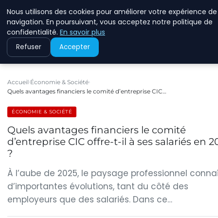
Nous utilisons des cookies pour améliorer votre expérience de
RINKMANCLIMATECHAN
navigation. En poursuivant, vous acceptez notre politique de
confidentialité.
En savoir plus
Refuser
Accepter
Accueil
Économie & Société
Quels avantages financiers le comité d’entreprise CIC…
ÉCONOMIE & SOCIÉTÉ
Quels avantages financiers le comité
d’entreprise CIC offre-t-il à ses salariés en 2
?
À l’aube de 2025, le paysage professionnel conna
d’importantes évolutions, tant du côté des
employeurs que des salariés. Dans ce…