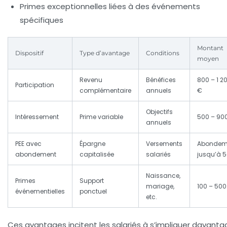
Primes exceptionnelles
liées à des événements
spécifiques
Montant
Dispositif
Type d’avantage
Conditions
moyen
Revenu
Bénéfices
800 – 1 2
Participation
complémentaire
annuels
€
Objectifs
Intéressement
Prime variable
500 – 90
annuels
PEE avec
Épargne
Versements
Abondem
abondement
capitalisée
salariés
jusqu’à 
Naissance,
Primes
Support
mariage,
100 – 500
événementielles
ponctuel
etc.
Ces avantages incitent les salariés à s’impliquer davanta