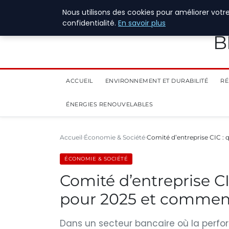
28 juillet 2026
Nous utilisons des cookies pour améliorer votr
confidentialité.
En savoir plus
B
ACCUEIL
ENVIRONNEMENT ET DURABILITÉ
RÉ
ÉNERGIES RENOUVELABLES
Accueil
Économie & Société
Comité d’entreprise CIC : q
ÉCONOMIE & SOCIÉTÉ
Comité d’entreprise CIC
pour 2025 et comment
Dans un secteur bancaire où la perfo