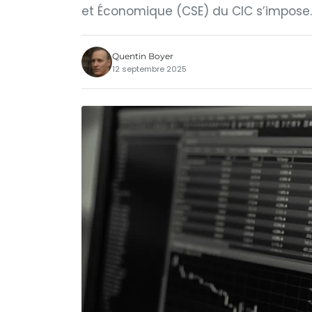
et Économique (CSE) du CIC s’impose
Quentin Boyer
12 septembre 2025