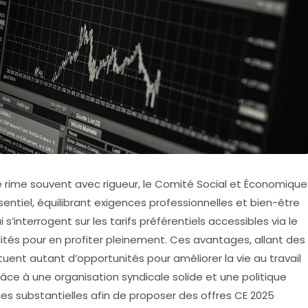
 rime souvent avec rigueur, le Comité Social et Économique
tiel, équilibrant exigences professionnelles et bien-être
 s’interrogent sur les
tarifs préférentiels
accessibles via le
lités pour en profiter pleinement. Ces avantages, allant des
ituent autant d’opportunités pour améliorer la vie au travail
âce à une organisation syndicale solide et une politique
ces substantielles afin de proposer des
offres CE 2025