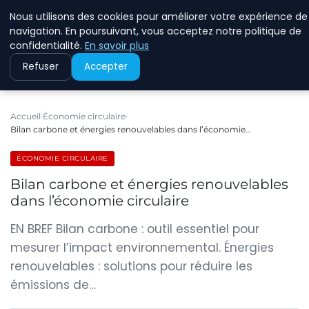
Nous utilisons des cookies pour améliorer votre expérience de
RINKMANCLIMATECHAN
navigation. En poursuivant, vous acceptez notre politique de
confidentialité.
En savoir plus
Refuser
Accepter
Accueil
Économie circulaire
Bilan carbone et énergies renouvelables dans l’économie…
ÉCONOMIE CIRCULAIRE
Bilan carbone et énergies renouvelables
dans l’économie circulaire
EN BREF Bilan carbone : outil essentiel pour
mesurer l’impact environnemental. Énergies
renouvelables : solutions pour réduire les
émissions de…