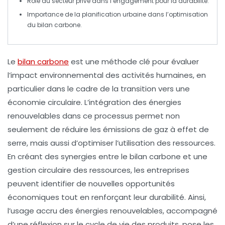
Rôle du secteur privé dans l’engagement pour la
durabilité
.
Importance de la
planification urbaine
dans l’optimisation
du
bilan carbone
.
Le
bilan carbone
est une méthode clé pour évaluer
l’impact environnemental des activités humaines, en
particulier dans le cadre de la transition vers une
économie circulaire
. L’intégration des
énergies
renouvelables
dans ce processus permet non
seulement de réduire les
émissions de gaz à effet de
serre
, mais aussi d’optimiser l’utilisation des ressources.
En créant des synergies entre le bilan carbone et une
gestion circulaire des ressources, les entreprises
peuvent identifier de nouvelles opportunités
économiques tout en renforçant leur durabilité. Ainsi,
l’usage accru des énergies renouvelables, accompagné
d’une réflexion sur le cycle de vie des produits, pose les