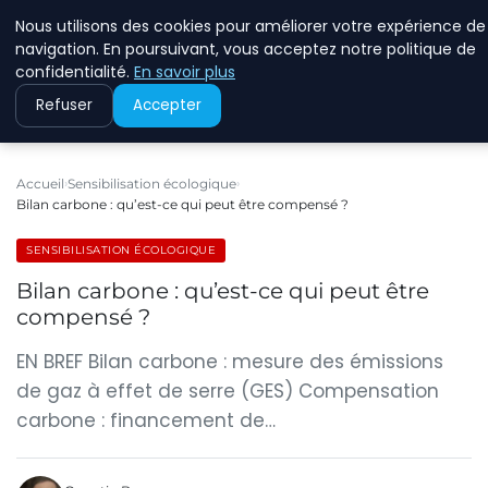
Nous utilisons des cookies pour améliorer votre expérience de
RINKMANCLIMATECHAN
navigation. En poursuivant, vous acceptez notre politique de
confidentialité.
En savoir plus
Refuser
Accepter
Accueil
Sensibilisation écologique
Bilan carbone : qu’est-ce qui peut être compensé ?
SENSIBILISATION ÉCOLOGIQUE
Bilan carbone : qu’est-ce qui peut être
compensé ?
EN BREF Bilan carbone : mesure des émissions
de gaz à effet de serre (GES) Compensation
carbone : financement de…