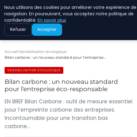
Nous utilisons des cookies pour améliorer votre expérience de
RINKMANCLIMATECHAN
navigation. En poursuivant, vous acceptez notre politique de
confidentialité.
En savoir plus
Refuser
Accepter
Accueil
Sensibilisation écologique
Bilan carbone : un nouveau standard pour l’entreprise…
SENSIBILISATION ÉCOLOGIQUE
Bilan carbone : un nouveau standard
pour l’entreprise éco-responsable
EN BREF Bilan Carbone : outil de mesure essentiel
pour l’empreinte carbone des entreprises.
Incontournable pour une transition bas
carbone…