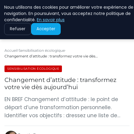
Nous utilisons des cookies pour améliorer votre expérience de
RINKMANCLIMATECHAN
navigation. En poursuivant, vous acceptez notre politique de
confidentialité.
En savoir plus
Refuser
Accepter
Accueil
Sensibilisation écologique
Changement d’attitude : transformez votre vie dès…
SENSIBILISATION ÉCOLOGIQUE
Changement d’attitude : transformez
votre vie dès aujourd’hui
EN BREF Changement d’attitude : le point de
départ d’une transformation personnelle.
Identifier vos objectifs : dressez une liste de…