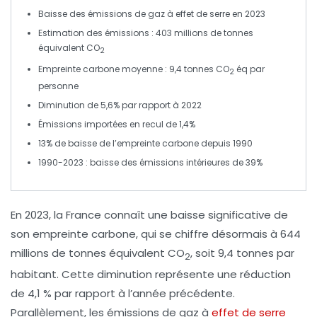
Baisse
des émissions de
gaz à effet de serre
en 2023
Estimation des émissions :
403 millions de tonnes
équivalent
CO
2
Empreinte carbone moyenne :
9,4 tonnes
CO
éq
par
2
personne
Diminution de
5,6%
par rapport à 2022
Émissions importées
en recul de
1,4%
13%
de baisse de l’empreinte carbone depuis 1990
1990-2023
: baisse des émissions intérieures de
39%
En
2023
, la France connaît une
baisse significative
de
son empreinte carbone, qui se chiffre désormais à
644
millions de tonnes
équivalent CO
, soit
9,4 tonnes
par
2
habitant. Cette diminution représente une réduction
de
4,1 %
par rapport à l’année précédente.
Parallèlement, les
émissions de gaz à
effet de serre