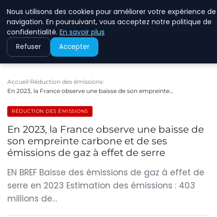
Nous utilisons des cookies pour améliorer votre expérience de
RINKMANCLIMATECHAN
navigation. En poursuivant, vous acceptez notre politique de
confidentialité.
En savoir plus
Refuser
Accepter
Accueil
Réduction des émissions
En 2023, la France observe une baisse de son empreinte…
RÉDUCTION DES ÉMISSIONS
En 2023, la France observe une baisse de
son empreinte carbone et de ses
émissions de gaz à effet de serre
EN BREF Baisse des émissions de gaz à effet de
serre en 2023 Estimation des émissions : 403
millions de…