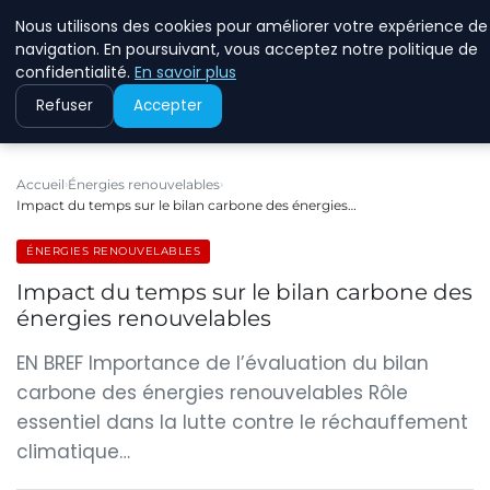
Nous utilisons des cookies pour améliorer votre expérience de
RINKMANCLIMATECHAN
navigation. En poursuivant, vous acceptez notre politique de
confidentialité.
En savoir plus
Refuser
Accepter
Accueil
Énergies renouvelables
Impact du temps sur le bilan carbone des énergies…
ÉNERGIES RENOUVELABLES
Impact du temps sur le bilan carbone des
énergies renouvelables
EN BREF Importance de l’évaluation du bilan
carbone des énergies renouvelables Rôle
essentiel dans la lutte contre le réchauffement
climatique…