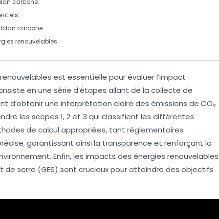
ilan carbone
.
entiels
.
’
bilan carbone
.
rgies renouvelables
.
 renouvelables
est essentielle pour évaluer l’impact
onsiste en une série d’étapes allant de la
collecte de
nt d’obtenir une interprétation claire des émissions de
CO₂
endre les
scopes 1, 2 et 3
qui classifient les différentes
hodes de calcul
appropriées, tant réglementaires
récise, garantissant ainsi la
transparence
et renforçant la
vironnement. Enfin, les
impacts des énergies renouvelables
t de serre (GES) sont cruciaux pour atteindre des objectifs