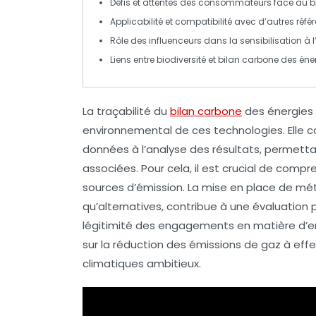
Défis et attentes des consommateurs face au
b
Applicabilité et compatibilité avec d’autres
référ
Rôle des
influenceurs
dans la sensibilisation à l
Liens entre
biodiversité
et
bilan carbone
des
éne
La
traçabilité du
bilan carbone
des
énergies
environnemental de ces technologies. Elle c
données
à l’
analyse des résultats
, permetta
associées. Pour cela, il est crucial de compr
sources d’émission. La mise en place de
mét
qu’alternatives, contribue à une évaluation p
légitimité des engagements en matière d’en
sur la réduction des émissions de gaz à effe
climatiques ambitieux.