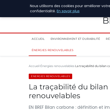
28 juillet 2026
Nous utilisons des cookies pour améliorer votr
confidentialité.
En savoir plus
B
ACCUEIL
ENVIRONNEMENT ET DURABILITÉ
RÉ
ÉNERGIES RENOUVELABLES
Accueil
Énergies renouvelables
La traçabilité du bilan
ÉNERGIES RENOUVELABLES
La traçabilité du bila
renouvelables
EN BREF Bilan carbone : définition et 