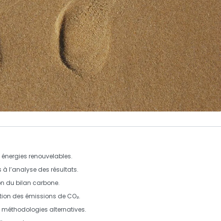
s
énergies renouvelables
.
s
à l’
analyse des résultats
.
on du
bilan carbone
.
tion des
émissions de CO₂
.
t
méthodologies alternatives
.