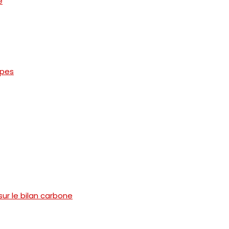
e
opes
ur le bilan carbone