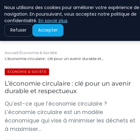
Nous utilisons des cookies pour améliorer votre expérience de
RINKMANCLIMATECHAN
navigation. En poursuivant, vous acceptez notre politique de
confidentialité.
En savoir plus
Refuser
Accepter
Accueil
Économie & Société
L’économie circulaire : clé pour un avenir durable et…
ÉCONOMIE & SOCIÉTÉ
L’économie circulaire : clé pour un avenir
durable et respectueux
Qu’est-ce que l’économie circulaire ?
L’économie circulaire est un modèle
économique qui vise à minimiser les déchets et
à maximiser…