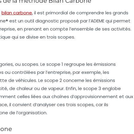
s de la méthode Bilan Carbone
n
bilan carbone
, il est primordial de comprendre les grands
one®
est un outil diagnostic proposé par l’ADEME qui permet
treprise, en prenant en compte l’ensemble de ses activités.
que qui se divise en trois
scopes
.
gories, ou scopes. Le
scope 1
regroupe les émissions
 ou contrôlées par l’entreprise, par exemple, les
tte de véhicules. Le
scope 2
concerne les émissions
ité, de chaleur ou de vapeur. Enfin, le
scope 3
englobe
amment celles liées aux chaînes d’approvisionnement et aux
e, il convient d’analyser ces trois scopes, car ils
one de l’organisation.
bone