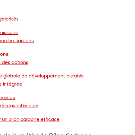
priorités
émissions
émarche carbone
rbone
i des actions
égie globale de développement durable
e intégrée
eprises
es investisseurs
 un bilan carbone efficace