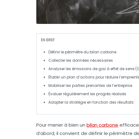
EN BREF
Définir le périmètre
du bilan carbone
Collecter les données
nécessaires
Analyser les émissions
de gaz à effet de serre (
Établir un plan d’actions
pour réduire l’emprein
Mobiliser les parties prenantes
de l’entreprise
Évaluer régulièrement
les progrès réalisés
Adapter la stratégie
en fonction des résultats
Pour mener à bien un
bilan carbone
efficace,
d’abord, il convient de
définir le périmètre
de