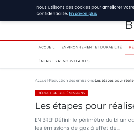
28 juillet 2026
Nous utilisons des cookies pour améliorer votr
confidentialité.
En savoir plus
B
ACCUEIL
ENVIRONNEMENT ET DURABILITÉ
RÉ
ÉNERGIES RENOUVELABLES
Accueil
Réduction des émissions
Les étapes pour réalis
RÉDUCTION DES ÉMISSIONS
Les étapes pour réalis
EN BREF Définir le périmètre du bilan 
les émissions de gaz à effet de…