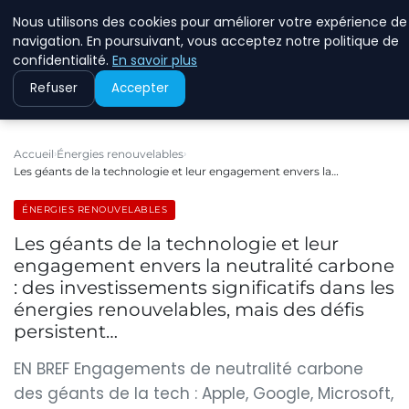
Nous utilisons des cookies pour améliorer votre expérience de
RINKMANCLIMATECHAN
navigation. En poursuivant, vous acceptez notre politique de
confidentialité.
En savoir plus
Refuser
Accepter
Accueil
Énergies renouvelables
Les géants de la technologie et leur engagement envers la…
ÉNERGIES RENOUVELABLES
Les géants de la technologie et leur
engagement envers la neutralité carbone
: des investissements significatifs dans les
énergies renouvelables, mais des défis
persistent…
EN BREF Engagements de neutralité carbone
des géants de la tech : Apple, Google, Microsoft,