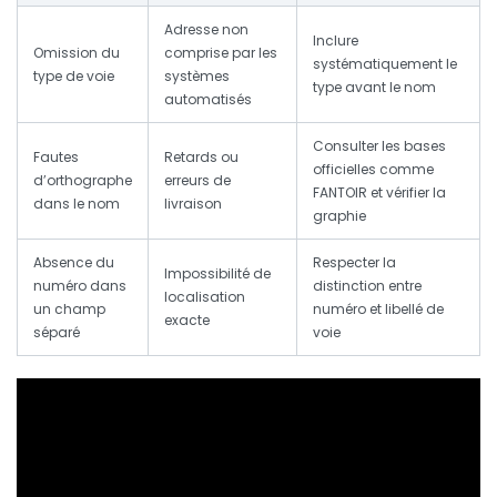
Adresse non
Inclure
Omission du
comprise par les
systématiquement le
type de voie
systèmes
type avant le nom
automatisés
Consulter les bases
Fautes
Retards ou
officielles comme
d’orthographe
erreurs de
FANTOIR et vérifier la
dans le nom
livraison
graphie
Absence du
Respecter la
Impossibilité de
numéro dans
distinction entre
localisation
un champ
numéro et libellé de
exacte
séparé
voie