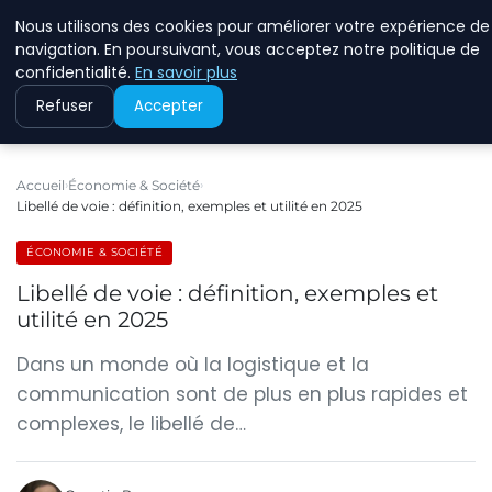
Nous utilisons des cookies pour améliorer votre expérience de
RINKMANCLIMATECHAN
navigation. En poursuivant, vous acceptez notre politique de
confidentialité.
En savoir plus
Refuser
Accepter
Accueil
Économie & Société
Libellé de voie : définition, exemples et utilité en 2025
ÉCONOMIE & SOCIÉTÉ
Libellé de voie : définition, exemples et
utilité en 2025
Dans un monde où la logistique et la
communication sont de plus en plus rapides et
complexes, le libellé de…