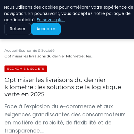
Nous utilisons des cookies pour améliorer votre expérience de
RINKMANCLIMATECHAN
navigation. En poursuivant, vous acceptez notre politique de
confidentialité.
En savoir plus
Refuser
Accepter
Accueil
Économie & Société
Optimiser les livraisons du dernier kilomètre : les…
ÉCONOMIE & SOCIÉTÉ
Optimiser les livraisons du dernier
kilomètre : les solutions de la logistique
verte en 2025
Face à l’explosion du e-commerce et aux
exigences grandissantes des consommateurs
en matière de rapidité, de flexibilité et de
transparence,…