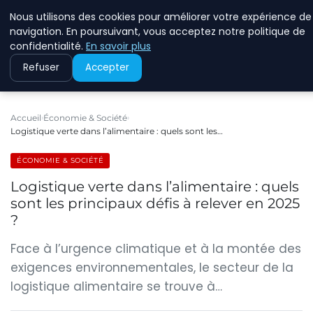
Nous utilisons des cookies pour améliorer votre expérience de
RINKMANCLIMATECHAN
navigation. En poursuivant, vous acceptez notre politique de
confidentialité.
En savoir plus
Refuser
Accepter
Accueil
Économie & Société
Logistique verte dans l’alimentaire : quels sont les…
ÉCONOMIE & SOCIÉTÉ
Logistique verte dans l’alimentaire : quels
sont les principaux défis à relever en 2025
?
Face à l’urgence climatique et à la montée des
exigences environnementales, le secteur de la
logistique alimentaire se trouve à…