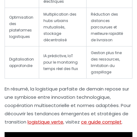
électriques
Multiplication des
Réduction des
Optimisation
hubs urbains
distances
des
mutualisés,
parcourues et
plateformes
stockage
meilleure rapidité
logistiques
décentralisé
de livraison
Gestion plus fine
IA prédictive, IoT
Digitalisation
des ressources,
pour le monitoring
approfondie
limitation du
temps réel des flux
gaspillage
En résumé, la logistique parfaite de demain repose sur
une symbiose entre innovation technologique,
coopération multisectorielle et normes adaptées. Pour
découvrir les tendances émergentes et stratégies de
transition
logistique verte
, visitez
ce guide complet
.