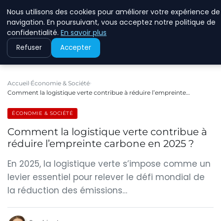
Nous utilisons des cookies pour améliorer votre expérience de
RINKMANCLIMATECHAN
navigation. En poursuivant, vous acceptez notre politique de
confidentialité.
En savoir plus
Refuser
Accepter
Accueil
Économie & Société
Comment la logistique verte contribue à réduire l’empreinte…
ÉCONOMIE & SOCIÉTÉ
Comment la logistique verte contribue à
réduire l’empreinte carbone en 2025 ?
En 2025, la logistique verte s’impose comme un
levier essentiel pour relever le défi mondial de
la réduction des émissions…