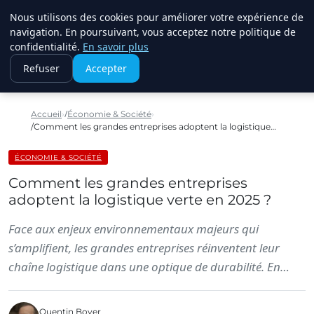
Nous utilisons des cookies pour améliorer votre expérience de
RINKMANCLIMATECHAN
navigation. En poursuivant, vous acceptez notre politique de
confidentialité.
En savoir plus
Refuser
Accepter
Accueil
Économie & Société
Comment les grandes entreprises adoptent la logistique…
ÉCONOMIE & SOCIÉTÉ
Comment les grandes entreprises
adoptent la logistique verte en 2025 ?
Face aux enjeux environnementaux majeurs qui
s’amplifient, les grandes entreprises réinventent leur
chaîne logistique dans une optique de durabilité. En…
Quentin Boyer