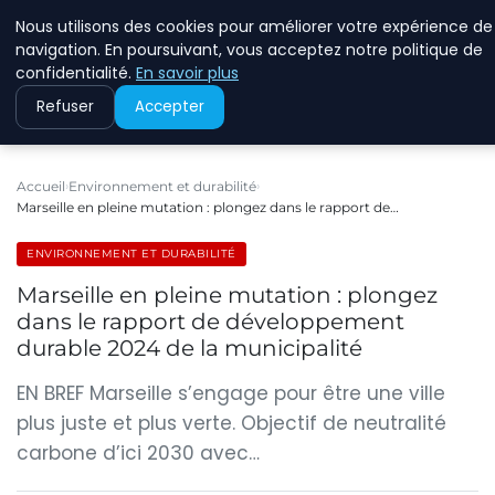
Nous utilisons des cookies pour améliorer votre expérience de
RINKMANCLIMATECHAN
navigation. En poursuivant, vous acceptez notre politique de
confidentialité.
En savoir plus
Refuser
Accepter
Accueil
Environnement et durabilité
Marseille en pleine mutation : plongez dans le rapport de…
ENVIRONNEMENT ET DURABILITÉ
Marseille en pleine mutation : plongez
dans le rapport de développement
durable 2024 de la municipalité
EN BREF Marseille s’engage pour être une ville
plus juste et plus verte. Objectif de neutralité
carbone d’ici 2030 avec…