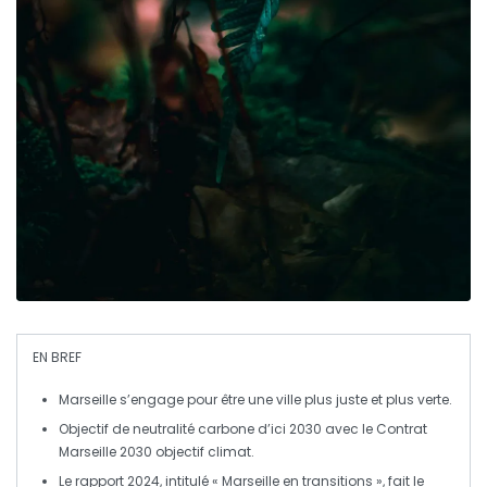
EN BREF
Marseille
s’engage pour être une ville plus juste et plus verte.
Objectif de
neutralité carbone
d’ici 2030 avec le
Contrat
Marseille 2030 objectif climat
.
Le rapport 2024, intitulé
« Marseille en transitions »
, fait le