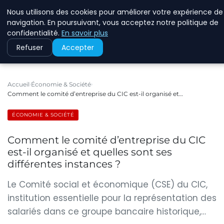
Nous utilisons des cookies pour améliorer votre expérience de
RINKMANCLIMATECHAN
navigation. En poursuivant, vous acceptez notre politique de
confidentialité.
En savoir plus
Refuser
Accepter
Accueil
Économie & Société
Comment le comité d’entreprise du CIC est-il organisé et…
ÉCONOMIE & SOCIÉTÉ
Comment le comité d’entreprise du CIC
est-il organisé et quelles sont ses
différentes instances ?
Le Comité social et économique (CSE) du CIC,
institution essentielle pour la représentation des
salariés dans ce groupe bancaire historique,…