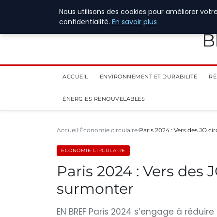
28 juillet 2026
Nous utilisons des cookies pour améliorer votr
confidentialité.
En savoir plus
B
ACCUEIL
ENVIRONNEMENT ET DURABILITÉ
RÉ
ÉNERGIES RENOUVELABLES
Accueil
Économie circulaire
Paris 2024 : Vers des JO cir
ÉCONOMIE CIRCULAIRE
Paris 2024 : Vers des J
surmonter
EN BREF Paris 2024 s’engage à réduire