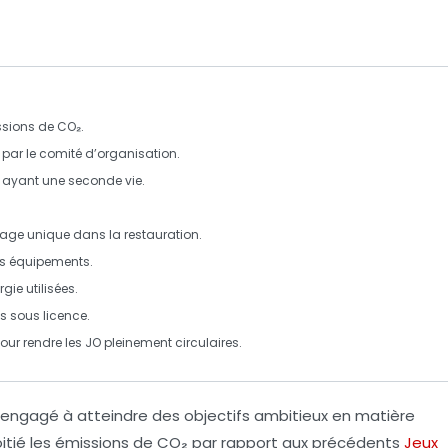
sions de CO₂
.
par le comité d’organisation.
 ayant une seconde vie.
sage unique dans la restauration.
s équipements.
rgie
utilisées.
s sous licence.
our rendre les JO pleinement circulaires.
 engagé à atteindre des
objectifs ambitieux
en matière
itié les
émissions de CO₂
par rapport aux précédents
Jeux