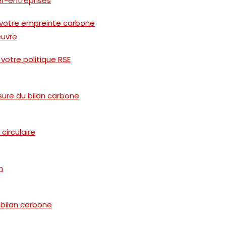
er-entreprises
e votre empreinte carbone
œuvre
votre politique RSE
sure du bilan carbone
circulaire
n
 bilan carbone