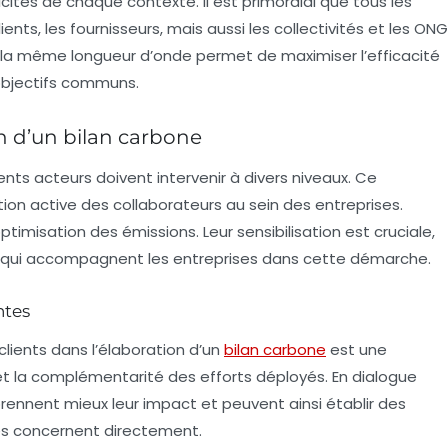
cités de chaque contexte. Il est primordial que tous les
clients, les fournisseurs, mais aussi les collectivités et les ONG
 la même longueur d’onde permet de maximiser l’efficacité
 objectifs communs.
on d’un bilan carbone
ents acteurs doivent intervenir à divers niveaux. Ce
tion active des
collaborateurs
au sein des entreprises.
timisation des émissions. Leur sensibilisation est cruciale,
qui accompagnent les entreprises dans cette démarche.
ntes
clients dans l’élaboration d’un
bilan carbone
est une
et la complémentarité des efforts déployés. En dialogue
rennent mieux leur impact et peuvent ainsi établir des
es concernent directement.