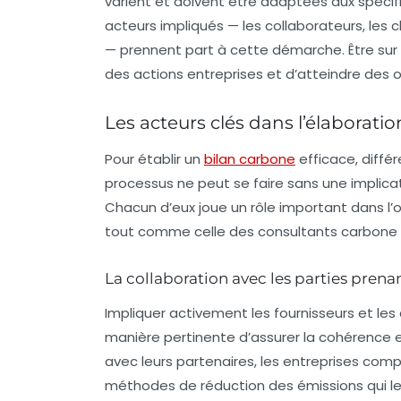
varient et doivent être adaptées aux spécifi
acteurs impliqués — les
collaborateurs
, les 
— prennent part à cette démarche. Être sur
des actions entreprises et d’atteindre des
Les acteurs clés dans l’élaborati
Pour établir un
bilan carbone
efficace, différ
processus ne peut se faire sans une implica
Chacun d’eux joue un rôle important dans l’op
tout comme celle des
consultants carbone
La collaboration avec les parties prena
Impliquer activement les
fournisseurs
et les 
manière pertinente d’assurer la cohérence 
avec leurs partenaires, les entreprises comp
méthodes de
réduction des émissions
qui l