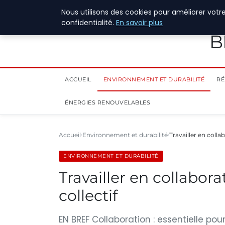
28 juillet 2026
Nous utilisons des cookies pour améliorer votr
confidentialité.
En savoir plus
B
ACCUEIL
ENVIRONNEMENT ET DURABILITÉ
RÉ
ÉNERGIES RENOUVELABLES
Accueil
Environnement et durabilité
Travailler en colla
ENVIRONNEMENT ET DURABILITÉ
Travailler en collabor
collectif
EN BREF Collaboration : essentielle pour