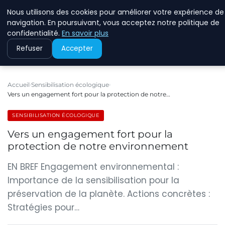
Nous utilisons des cookies pour améliorer votre expérience de
RINKMANCLIMATECHAN
navigation. En poursuivant, vous acceptez notre politique de
confidentialité.
En savoir plus
Refuser
Accepter
Accueil
Sensibilisation écologique
Vers un engagement fort pour la protection de notre…
SENSIBILISATION ÉCOLOGIQUE
Vers un engagement fort pour la
protection de notre environnement
EN BREF Engagement environnemental :
Importance de la sensibilisation pour la
préservation de la planète. Actions concrètes :
Stratégies pour…