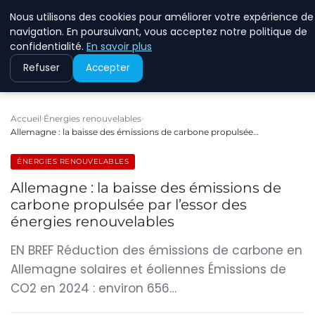
Nous utilisons des cookies pour améliorer votre expérience de
RINKMANCLIMATECHAN
navigation. En poursuivant, vous acceptez notre politique de
confidentialité.
En savoir plus
Refuser
Accepter
Accueil
Énergies renouvelables
Allemagne : la baisse des émissions de carbone propulsée…
ÉNERGIES RENOUVELABLES
Allemagne : la baisse des émissions de
carbone propulsée par l’essor des
énergies renouvelables
EN BREF Réduction des émissions de carbone en
Allemagne solaires et éoliennes Émissions de
CO2 en 2024 : environ 656…