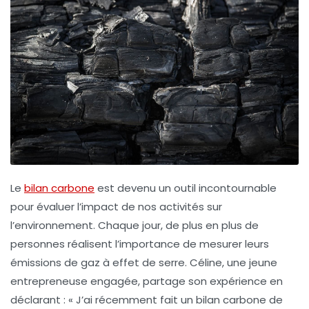
Le
bilan carbone
est devenu un outil incontournable
pour évaluer l’impact de nos activités sur
l’environnement. Chaque jour, de plus en plus de
personnes réalisent l’importance de mesurer leurs
émissions de gaz à effet de serre.
Céline
, une jeune
entrepreneuse engagée, partage son expérience en
déclarant : « J’ai récemment fait un bilan carbone de