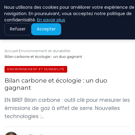
Nous utilisons des cookies pour améliorer votre expérience de
RINKMANCLIMATECHAN
navigation. En poursuivant, vous acceptez notre politique de
confidentialité.
En savoir plus
Refuser
Accepter
Accueil
Environnement et durabilité
Bilan carbone et écologie : un duo gagnant
ENVIRONNEMENT ET DURABILITÉ
Bilan carbone et écologie : un duo
gagnant
EN BREF Bilan carbone : outil clé pour mesurer les
émissions de gaz à effet de serre. Nouvelles
technologies :…