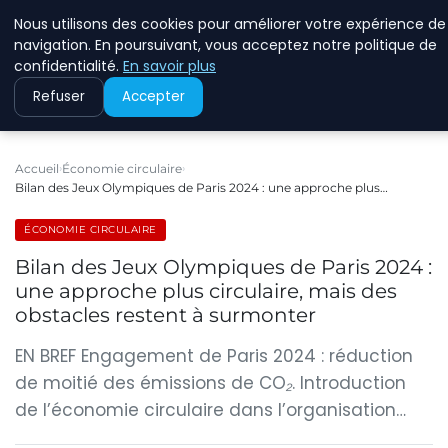
Nous utilisons des cookies pour améliorer votre expérience de
RINKMANCLIMATECHAN
navigation. En poursuivant, vous acceptez notre politique de
confidentialité.
En savoir plus
Refuser
Accepter
Accueil
Économie circulaire
Bilan des Jeux Olympiques de Paris 2024 : une approche plus…
ÉCONOMIE CIRCULAIRE
Bilan des Jeux Olympiques de Paris 2024 :
une approche plus circulaire, mais des
obstacles restent à surmonter
EN BREF Engagement de Paris 2024 : réduction
de moitié des émissions de CO₂. Introduction
de l’économie circulaire dans l’organisation…