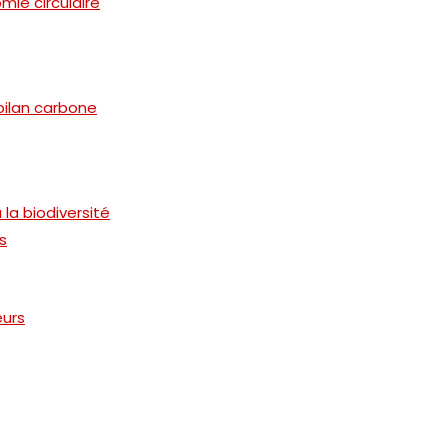
omie circulaire
 bilan carbone
 la biodiversité
s
eurs