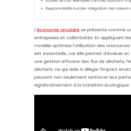
Études de cas
: exemples concrets illustrant l’i
Responsabilité sociale
: intégration des valeurs
L’
économie circulaire
se présente comme un m
entreprises et collectivités. En appliquant l
modèle optimise l’
utilisation des ressources
est essentielle, car elle permet d’évaluer et
une gestion efficace des
flux de déchets
, l
déchets
, ce qui aide à alléger l’impact en
peuvent non seulement renforcer leur perf
significativement à la transition écologique.