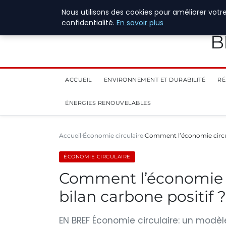
28 juillet 2026
Nous utilisons des cookies pour améliorer votr
confidentialité.
En savoir plus
B
ACCUEIL
ENVIRONNEMENT ET DURABILITÉ
RÉ
ÉNERGIES RENOUVELABLES
Accueil
Économie circulaire
Comment l’économie circul
ÉCONOMIE CIRCULAIRE
Comment l’économie c
bilan carbone positif ?
EN BREF Économie circulaire: un modèle 