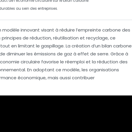
mpact de l’économie circulaire sur le bilan carbone.
 durables au sein des entreprises.
odèle innovant visant à réduire l’
empreinte carbone
des
es principes de
réduction
,
réutilisation
et
recyclage
, ce
tout en limitant le
gaspillage
. La création d’un
bilan carbone
 de diminuer les
émissions de gaz à effet de serre
. Grâce à
’économie circulaire favorise le
réemploi
et la
réduction des
vironnemental. En adoptant ce modèle, les organisations
ormance économique, mais aussi contribuer