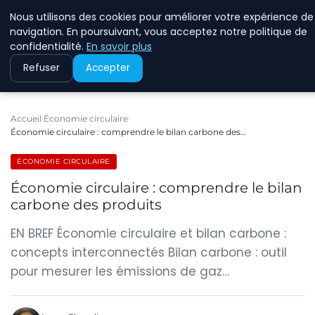
Nous utilisons des cookies pour améliorer votre expérience de
RINKMANCLIMATECHAN
navigation. En poursuivant, vous acceptez notre politique de
confidentialité.
En savoir plus
Refuser
Accepter
Accueil
Économie circulaire
Économie circulaire : comprendre le bilan carbone des…
ÉCONOMIE CIRCULAIRE
Économie circulaire : comprendre le bilan
carbone des produits
EN BREF Économie circulaire et bilan carbone :
concepts interconnectés Bilan carbone : outil
pour mesurer les émissions de gaz…