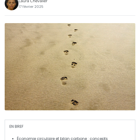
Laura Chevalier
17 février 2025
EN BREF
Économie circulaire
et
bilan carbone
: concepts