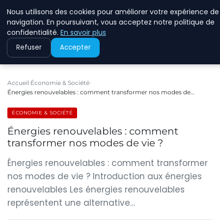
Nous utilisons des cookies pour améliorer votre expérience de
RINKMANCLIMATECHAN
navigation. En poursuivant, vous acceptez notre politique de
confidentialité.
En savoir plus
Refuser
Accepter
Accueil
Économie & Société
Énergies renouvelables : comment transformer nos modes de…
ÉCONOMIE & SOCIÉTÉ
Énergies renouvelables : comment
transformer nos modes de vie ?
Énergies renouvelables : comment transformer
nos modes de vie ? Introduction aux énergies
renouvelables Les énergies renouvelables
représentent une alternative…