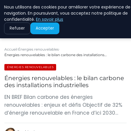
Nous utilisons des cookies pour améliorer votre expérience de
RINKMANCLIMATECHAN
navigation. En poursuivant, vous acceptez notre politique de
confidentialité.
En savoir plus
Refuser
Accepter
Accueil
Énergies renouvelables
Énergies renouvelables : le bilan carbone des installations…
ÉNERGIES RENOUVELABLES
Énergies renouvelables : le bilan carbone
des installations industrielles
EN BREF Bilan carbone des énergies
renouvelables : enjeux et défis Objectif de 32%
d’énergie renouvelable en France d’ici 2030…