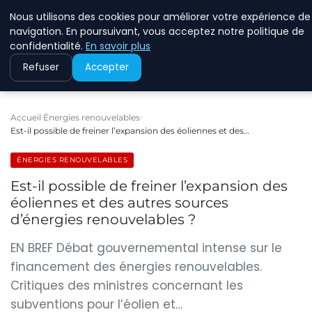
Nous utilisons des cookies pour améliorer votre expérience de
RINKMANCLIMATECHAN
navigation. En poursuivant, vous acceptez notre politique de
confidentialité.
En savoir plus
Refuser
Accepter
Accueil
Énergies renouvelables
Est-il possible de freiner l’expansion des éoliennes et des…
ÉNERGIES RENOUVELABLES
Est-il possible de freiner l’expansion des
éoliennes et des autres sources
d’énergies renouvelables ?
EN BREF Débat gouvernemental intense sur le
financement des énergies renouvelables.
Critiques des ministres concernant les
subventions pour l’éolien et…