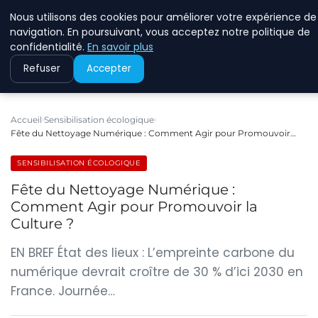
Nous utilisons des cookies pour améliorer votre expérience de
RINKMANCLIMATECHAN
navigation. En poursuivant, vous acceptez notre politique de
confidentialité.
En savoir plus
Refuser
Accepter
Accueil
Sensibilisation écologique
Fête du Nettoyage Numérique : Comment Agir pour Promouvoir…
SENSIBILISATION ÉCOLOGIQUE
Fête du Nettoyage Numérique :
Comment Agir pour Promouvoir la
Culture ?
EN BREF État des lieux : L’empreinte carbone du
numérique devrait croître de 30 % d’ici 2030 en
France. Journée…