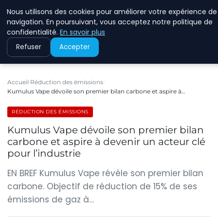
Nous utilisons des cookies pour améliorer votre expérience de
RINKMANCLIMATECHAN
navigation. En poursuivant, vous acceptez notre politique de
confidentialité.
En savoir plus
Refuser
Accepter
Accueil
Réduction des émissions
Kumulus Vape dévoile son premier bilan carbone et aspire à…
RÉDUCTION DES ÉMISSIONS
Kumulus Vape dévoile son premier bilan
carbone et aspire à devenir un acteur clé
pour l’industrie
EN BREF Kumulus Vape révèle son premier bilan
carbone. Objectif de réduction de 15% de ses
émissions de gaz à…