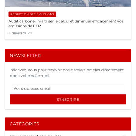
RÉDUCTION DES ÉMISSIONS
Audit carbone : maîtriser le calcul et diminuer efficacement vos
émissions de CO2
1 janvier 2026
NEWSLETTER
Inscrivez-vous pour recevoir nos derniers articles directement
dans votre boîte mail.
S'INSCRIRE
CATÉGORIES