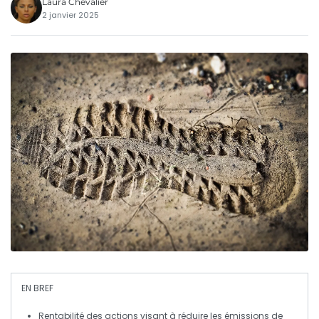
Laura Chevalier
2 janvier 2025
EN BREF
Rentabilité
des actions visant à réduire les
émissions de