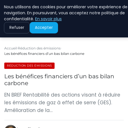
Nous utilisons des cookies pour améliorer votre expérience de
RINKMANCLIMATECHAN
navigation. En poursuivant, vous acceptez notre politique de
confidentialité.
En savoir plus
Refuser
Accepter
Accueil
Réduction des émissions
Les bénéfices financiers d’un bas bilan carbone
RÉDUCTION DES ÉMISSIONS
Les bénéfices financiers d’un bas bilan
carbone
EN BREF Rentabilité des actions visant à réduire
les émissions de gaz à effet de serre (GES).
Amélioration de la…