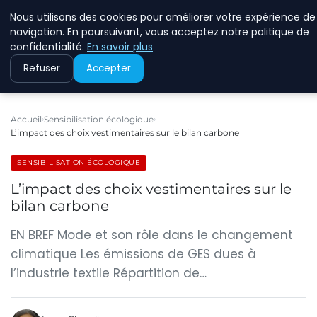
Nous utilisons des cookies pour améliorer votre expérience de
RINKMANCLIMATECHAN
navigation. En poursuivant, vous acceptez notre politique de
confidentialité.
En savoir plus
Refuser
Accepter
Accueil
Sensibilisation écologique
L’impact des choix vestimentaires sur le bilan carbone
SENSIBILISATION ÉCOLOGIQUE
L’impact des choix vestimentaires sur le
bilan carbone
EN BREF Mode et son rôle dans le changement
climatique Les émissions de GES dues à
l’industrie textile Répartition de…