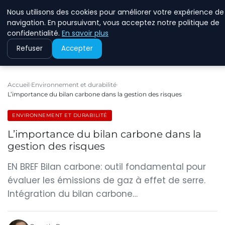
Nous utilisons des cookies pour améliorer votre expérience de
RINKMANCLIMATECHAN
navigation. En poursuivant, vous acceptez notre politique de
confidentialité.
En savoir plus
Refuser
Accepter
Accueil
Environnement et durabilité
L’importance du bilan carbone dans la gestion des risques
ENVIRONNEMENT ET DURABILITÉ
L’importance du bilan carbone dans la
gestion des risques
EN BREF Bilan carbone: outil fondamental pour
évaluer les émissions de gaz à effet de serre.
Intégration du bilan carbone…