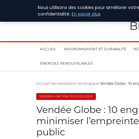
28 juillet 2026
Nous utilisons des cookies pour améliorer votr
confidentialité.
En savoir plus
B
ACCUEIL
ENVIRONNEMENT ET DURABILITÉ
RÉ
ÉNERGIES RENOUVELABLES
Accueil
Sensibilisation écologique
Vendée Globe : 10 e
SENSIBILISATION ÉCOLOGIQUE
Vendée Globe : 10 en
minimiser l’empreinte 
public