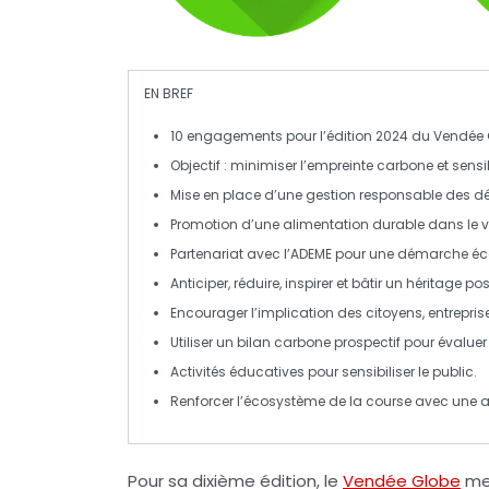
EN BREF
10 engagements
pour l’édition 2024 du
Vendée 
Objectif :
minimiser l’empreinte carbone
et sensib
Mise en place d’une
gestion responsable
des déc
Promotion d’une
alimentation durable
dans le v
Partenariat avec l’
ADEME
pour une démarche éc
Anticiper, réduire, inspirer et bâtir un
héritage posi
Encourager l’implication des
citoyens
, entrepris
Utiliser un
bilan carbone
prospectif pour évaluer
Activités éducatives pour
sensibiliser
le public.
Renforcer l’écosystème de la course avec une
Pour sa
dixième édition
, le
Vendée Globe
met