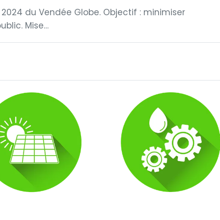
 2024 du Vendée Globe. Objectif : minimiser
ublic. Mise…