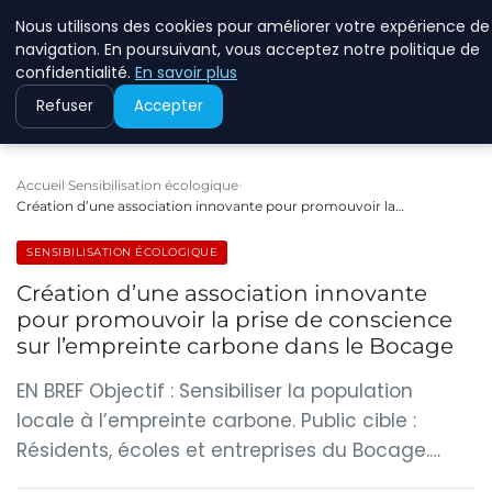
Nous utilisons des cookies pour améliorer votre expérience de
RINKMANCLIMATECHAN
navigation. En poursuivant, vous acceptez notre politique de
confidentialité.
En savoir plus
Refuser
Accepter
Accueil
Sensibilisation écologique
Création d’une association innovante pour promouvoir la…
SENSIBILISATION ÉCOLOGIQUE
Création d’une association innovante
pour promouvoir la prise de conscience
sur l’empreinte carbone dans le Bocage
EN BREF Objectif : Sensibiliser la population
locale à l’empreinte carbone. Public cible :
Résidents, écoles et entreprises du Bocage.…