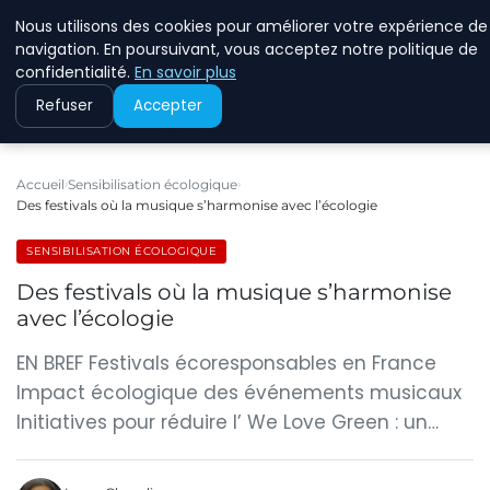
Nous utilisons des cookies pour améliorer votre expérience de
RINKMANCLIMATECHAN
navigation. En poursuivant, vous acceptez notre politique de
confidentialité.
En savoir plus
Refuser
Accepter
Accueil
Sensibilisation écologique
Des festivals où la musique s’harmonise avec l’écologie
SENSIBILISATION ÉCOLOGIQUE
Des festivals où la musique s’harmonise
avec l’écologie
EN BREF Festivals écoresponsables en France
Impact écologique des événements musicaux
Initiatives pour réduire l’ We Love Green : un…