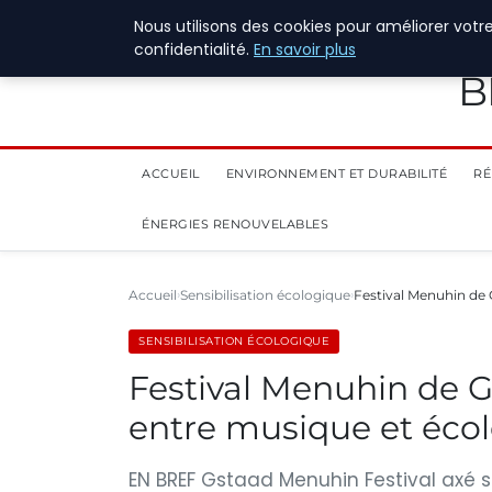
28 juillet 2026
Nous utilisons des cookies pour améliorer votr
confidentialité.
En savoir plus
B
ACCUEIL
ENVIRONNEMENT ET DURABILITÉ
RÉ
ÉNERGIES RENOUVELABLES
Accueil
Sensibilisation écologique
Festival Menuhin de 
SENSIBILISATION ÉCOLOGIQUE
Festival Menuhin de Gs
entre musique et éco
EN BREF Gstaad Menuhin Festival axé s