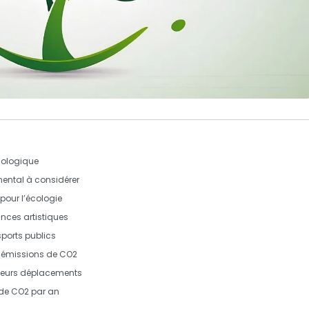
cologique
ental à considérer
 pour
l’écologie
ances artistiques
sports publics
s
émissions de CO2
leurs déplacements
de CO2 par an