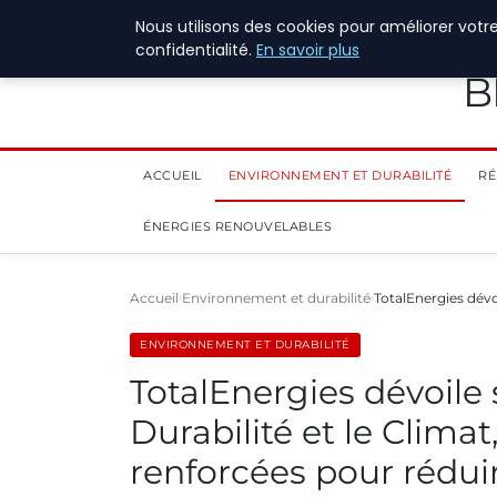
28 juillet 2026
Nous utilisons des cookies pour améliorer votr
confidentialité.
En savoir plus
B
ACCUEIL
ENVIRONNEMENT ET DURABILITÉ
RÉ
ÉNERGIES RENOUVELABLES
Accueil
Environnement et durabilité
TotalEnergies dévo
ENVIRONNEMENT ET DURABILITÉ
TotalEnergies dévoile
Durabilité et le Clima
renforcées pour rédui