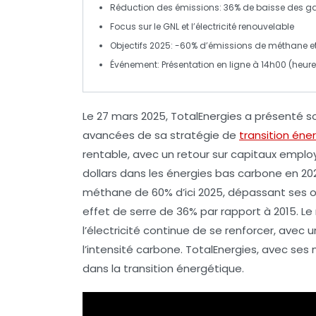
Réduction des émissions
:
36%
de baisse des
ga
Focus
sur le
GNL
et l’
électricité renouvelable
Objectifs 2025
:
-60%
d’émissions de
méthane
e
Événement
: Présentation en ligne à 14h00 (heure
Le 27 mars 2025, TotalEnergies a présenté 
avancées de sa
stratégie de
transition éne
rentable
, avec un retour sur capitaux empl
dollars
dans les énergies bas carbone en 202
méthane
de
60%
d’ici 2025, dépassant ses 
effet de serre
de
36%
par rapport à 2015. L
l’électricité continue de se renforcer, ave
l’intensité carbone. TotalEnergies, avec se
dans la
transition énergétique
.