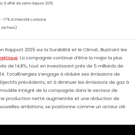
z à effet de serre
depuis 2015
t
-17%
d’intensité carbone
 de Paris)
son
Rapport 2025 sur la Durabilité et le Climat
, illustrant les
rgétique
. La compagnie continue d’être la
major la plus
oyés de
14,8%
, tout en investissant près de
5 milliards de
4. TotalEnergies s’engage à réduire ses
émissions de
objectifs précédents, et à diminuer les émissions de
gaz à
e modèle intégré de la compagnie dans le secteur de
c une production nette augmentée et une réduction de
s nouvelles ambitions, se positionne comme un acteur clé