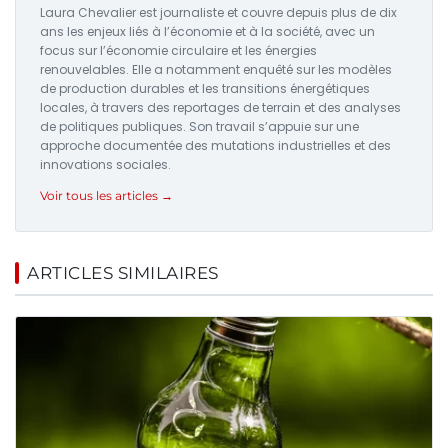
Laura Chevalier est journaliste et couvre depuis plus de dix
ans les enjeux liés à l’économie et à la société, avec un
focus sur l’économie circulaire et les énergies
renouvelables. Elle a notamment enquêté sur les modèles
de production durables et les transitions énergétiques
locales, à travers des reportages de terrain et des analyses
de politiques publiques. Son travail s’appuie sur une
approche documentée des mutations industrielles et des
innovations sociales.
Voir tous les articles →
ARTICLES SIMILAIRES