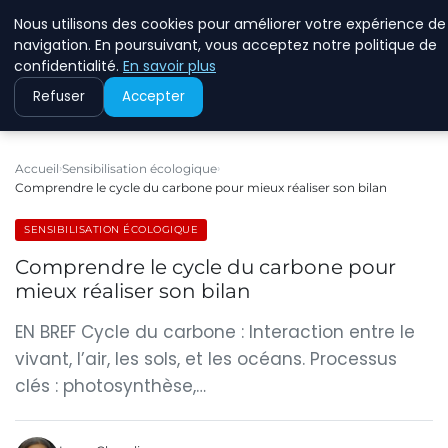
Nous utilisons des cookies pour améliorer votre expérience de
RINKMANCLIMATECHAN
navigation. En poursuivant, vous acceptez notre politique de
confidentialité.
En savoir plus
Refuser
Accepter
Accueil
Sensibilisation écologique
Comprendre le cycle du carbone pour mieux réaliser son bilan
SENSIBILISATION ÉCOLOGIQUE
Comprendre le cycle du carbone pour
mieux réaliser son bilan
EN BREF Cycle du carbone : Interaction entre le
vivant, l’air, les sols, et les océans. Processus
clés : photosynthèse,…